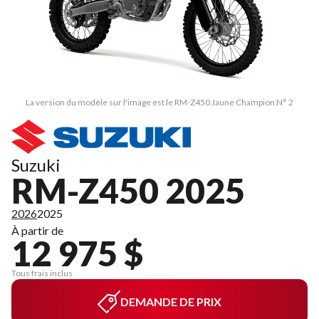
La version du modèle sur l'image est le RM-Z450 Jaune Champion N° 2
Suzuki
RM-Z450 2025
2026
2025
À partir de
12 975 $
Tous frais inclus
DEMANDE DE PRIX