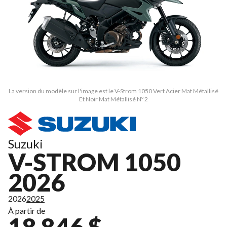
La version du modèle sur l'image est le V-Strom 1050 Vert Acier Mat Métallisé
Et Noir Mat Métallisé Nº 2
Suzuki
V-STROM 1050
2026
2026
2025
À partir de
18 846 $