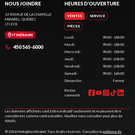
NOUS JOINDRE
HEURES D'OUVERTURE
13 930 RUE DE LA CHAPELLE
VENTES
SERVICE
MIRABEL
, QUÉBEC
J7J 2C8
PIÈCES
ITINÉRAIRE
Lundi
:
9h00 - 18h00
Mardi
:
9h00 - 18h00
450 565-6000
Mercredi
:
9h00 - 18h00
Jeudi
:
9h00 - 20h00
Vendredi
:
9h00 - 20h00
Samedi
:
9h00 - 16h00
Dimanche
:
Fermé
Restez
connecté
Les données affichées sont à titre indicatif seulement et ne peuvent être
considérées comme contractuelles. Veuillez nous consulter pour plus de
détails.
© 2026 Motoplex Mirabel. Tous droits réservés. Consultez la
politique de