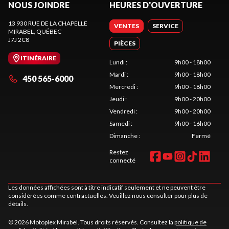
NOUS JOINDRE
HEURES D'OUVERTURE
13 930 RUE DE LA CHAPELLE
VENTES
SERVICE
MIRABEL
, QUÉBEC
J7J 2C8
PIÈCES
ITINÉRAIRE
Lundi
:
9h00 - 18h00
Mardi
:
9h00 - 18h00
450 565-6000
Mercredi
:
9h00 - 18h00
Jeudi
:
9h00 - 20h00
Vendredi
:
9h00 - 20h00
Samedi
:
9h00 - 16h00
Dimanche
:
Fermé
Restez
connecté
Les données affichées sont à titre indicatif seulement et ne peuvent être
considérées comme contractuelles. Veuillez nous consulter pour plus de
détails.
© 2026 Motoplex Mirabel. Tous droits réservés. Consultez la
politique de