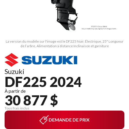
La version du modèle sur l'image est le DF225 Noir, Électrique, 25" Longueur
de l’arbre, Alimentation à distance Inclinaison et garniture
Suzuki
DF225 2024
À partir de
30 877 $
Tous frais inclus
DEMANDE DE PRIX