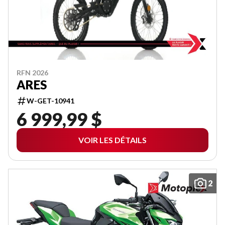
RFN 2026
ARES
W-GET-10941
6 999,99 $
VOIR LES DÉTAILS
2