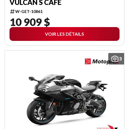
VULCAN S CAFE
W-GET-10861
10 909 $
VOIR LES DÉTAILS
3