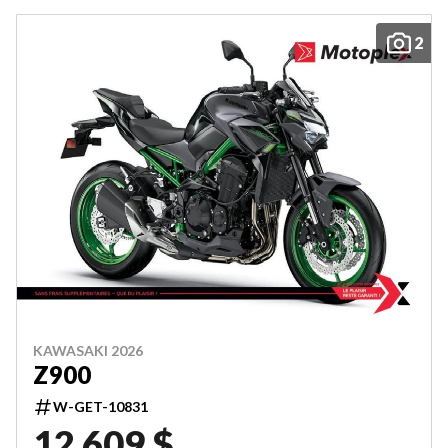
2
KAWASAKI 2026
Z900
W-GET-10831
12 609 $