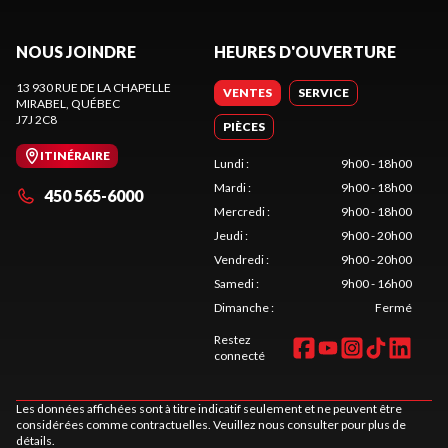
NOUS JOINDRE
HEURES D'OUVERTURE
13 930 RUE DE LA CHAPELLE
VENTES
SERVICE
MIRABEL
, QUÉBEC
J7J 2C8
PIÈCES
ITINÉRAIRE
Lundi
:
9h00 - 18h00
Mardi
:
9h00 - 18h00
450 565-6000
Mercredi
:
9h00 - 18h00
Jeudi
:
9h00 - 20h00
Vendredi
:
9h00 - 20h00
Samedi
:
9h00 - 16h00
Dimanche
:
Fermé
Restez
connecté
Les données affichées sont à titre indicatif seulement et ne peuvent être
considérées comme contractuelles. Veuillez nous consulter pour plus de
détails.