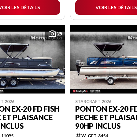
VOIR LES DÉTAILS
VOIR LES DÉTAILS
29
T 2026
STARCRAFT 2026
N EX-20 FD FISH
PONTON EX-20 FD
 ET PLAISANCE
PECHE ET PLAIS
INCLUS
90HP INCLUS
-11095
W-GET-3454