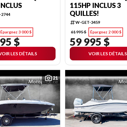
INCLUS
115HP INCLUS 3
QUILLES!
-2744
W-GET-3459
Épargnez 3 000 $
61 995 $
Épargnez 2 000 $
95 $
59 995 $
VOIR LES DÉTAILS
VOIR LES DÉTAILS
21