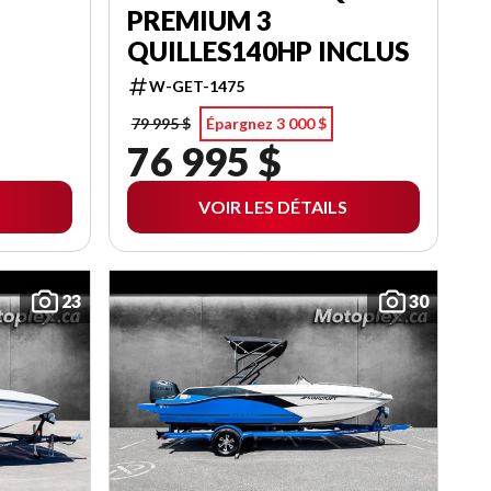
PREMIUM 3
QUILLES140HP INCLUS
W-GET-1475
79 995 $
Épargnez 3 000 $
76 995 $
VOIR LES DÉTAILS
23
30