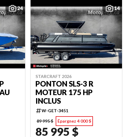
24
14
STARCRAFT 2026
P
PONTON SLS-3 R
EAU
MOTEUR 175 HP
INCLUS
W-GET-3451
89 995 $
Épargnez 4 000 $
85 995 $