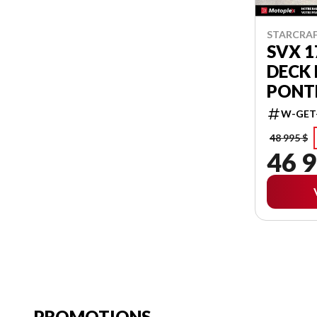
STARCRAF
SVX 1
DECK
PONT
W-GET
48 995 $
46 9
PROMOTIONS