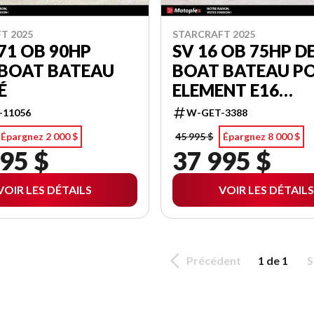
T 2025
STARCRAFT 2025
71 OB 90HP
SV 16 OB 75HP D
 BOAT BATEAU
BOAT BATEAU P
É
ELEMENT E16
BAYLINER
-11056
W-GET-3388
Épargnez 2 000 $
45 995 $
Épargnez 8 000 $
95 $
37 995 $
VOIR LES DÉTAILS
VOIR LES DÉTAILS
Précédent
1 de 1
S