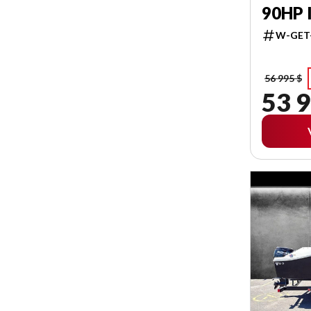
90HP 
W-GET
56 995 $
53 9