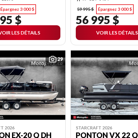
Épargnez 3 000 $
59 995 $
Épargnez 3 000 $
95 $
56 995 $
VOIR LES DÉTAILS
VOIR LES DÉTAILS
29
T 2026
STARCRAFT 2026
N EX-20 Q DH
PONTON VX 22 Q