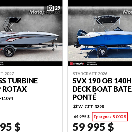
29
T 2027
STARCRAFT 2026
 SS TURBINE
SVX 190 OB 140H
P ROTAX
DECK BOAT BAT
PONTÉ
-11094
W-GET-3398
64 995 $
Épargnez 5 000 $
95 $
59 995 $