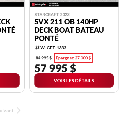
STARCRAFT 2023
ECK
SVX 211 OB 140HP
ONTÉ
DECK BOAT BATEAU
PONTÉ
W-GET-1333
84 995 $
Épargnez 27 000 $
57 995 $
VOIR LES DÉTAILS
uivant