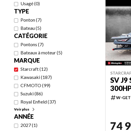
Usagé
(
0
)
TYPE
Ponton
(
7
)
Bateau
(
5
)
CATÉGORIE
Pontons
(
7
)
Bateaux à moteur
(
5
)
MARQUE
Starcraft
(
12
)
STARCRAF
Kawasaki
(
187
)
SV J9
CFMOTO
(
99
)
300H
Suzuki
(
86
)
W-GET
Royal Enfield
(
37
)
Voir plus
ANNÉE
74 9
2027
(
1
)