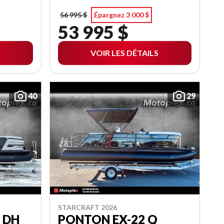
56 995 $
Épargnez 3 000 $
53 995 $
VOIR LES DÉTAILS
40
29
STARCRAFT 2026
 DH
PONTON EX-22 Q