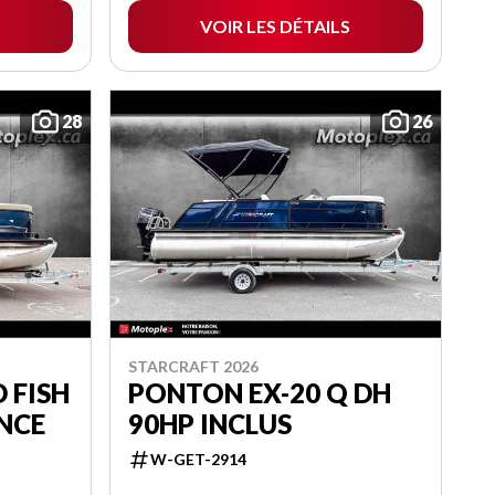
VOIR LES DÉTAILS
28
26
STARCRAFT 2026
 FISH
PONTON EX-20 Q DH
ANCE
90HP INCLUS
W-GET-2914