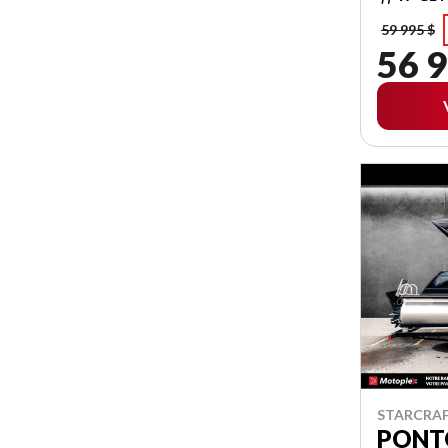
59 995 $
56 9
STARCRAF
PONTO