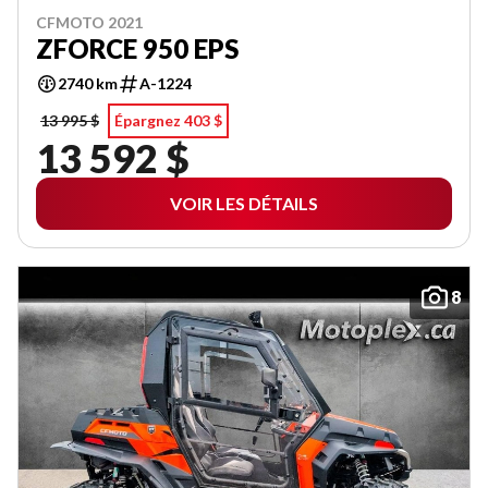
CFMOTO 2021
ZFORCE 950 EPS
2740 km
A-1224
13 995 $
Épargnez 403 $
13 592 $
VOIR LES DÉTAILS
8