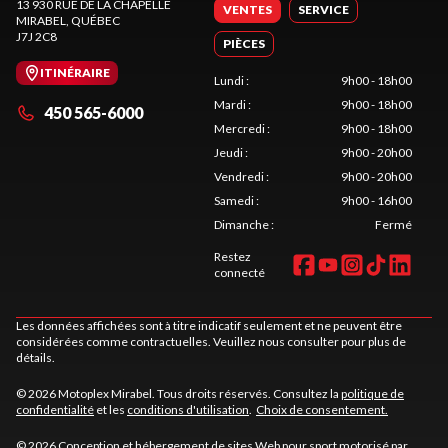
13 930 RUE DE LA CHAPELLE
VENTES
SERVICE
MIRABEL
, QUÉBEC
J7J 2C8
PIÈCES
ITINÉRAIRE
Lundi
:
9h00 - 18h00
Mardi
:
9h00 - 18h00
450 565-6000
Mercredi
:
9h00 - 18h00
Jeudi
:
9h00 - 20h00
Vendredi
:
9h00 - 20h00
Samedi
:
9h00 - 16h00
Dimanche
:
Fermé
Restez
connecté
Les données affichées sont à titre indicatif seulement et ne peuvent être
considérées comme contractuelles. Veuillez nous consulter pour plus de
détails.
© 2026 Motoplex Mirabel. Tous droits réservés. Consultez la
politique de
confidentialité
et les
conditions d'utilisation
.
Choix de consentement.
© 2026 Conception et hébergement de sites
Web pour sport motorisé par