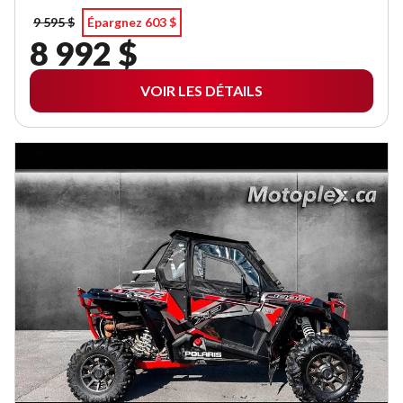
9 595 $
Épargnez 603 $
8 992 $
VOIR LES DÉTAILS