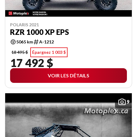
POLARIS 2021
RZR 1000 XP EPS
5065 km
A-1212
18 495 $
Épargnez 1 003 $
17 492 $
VOIR LES DÉTAILS
9