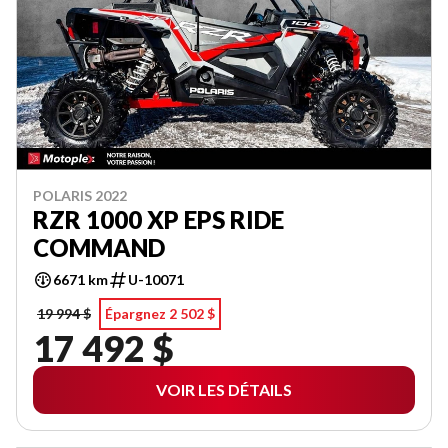
POLARIS 2022
RZR 1000 XP EPS RIDE
COMMAND
6671 km
U-10071
19 994 $
Épargnez 2 502 $
17 492 $
VOIR LES DÉTAILS