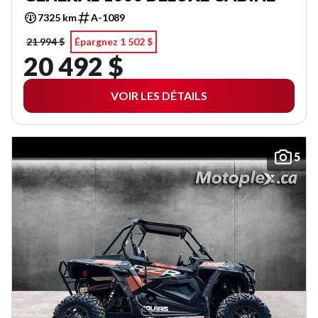
7325 km
A-1089
21 994 $
Épargnez 1 502 $
20 492 $
VOIR LES DÉTAILS
5