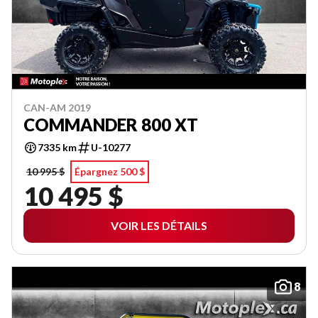
CAN-AM 2019
COMMANDER 800 XT
7335 km
U-10277
10 995 $
Épargnez 500 $
10 495 $
VOIR LES DÉTAILS
8