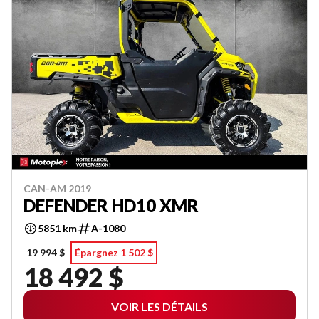
CAN-AM 2019
DEFENDER HD10 XMR
5851 km
A-1080
19 994 $
Épargnez 1 502 $
18 492 $
VOIR LES DÉTAILS