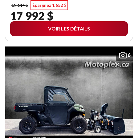
19 644 $
Épargnez 1 652 $
17 992 $
VOIR LES DÉTAILS
6