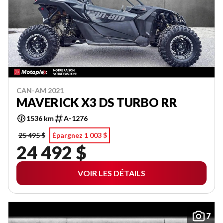
CAN-AM 2021
MAVERICK X3 DS TURBO RR
1536 km
A-1276
25 495 $
Épargnez 1 003 $
24 492 $
VOIR LES DÉTAILS
7