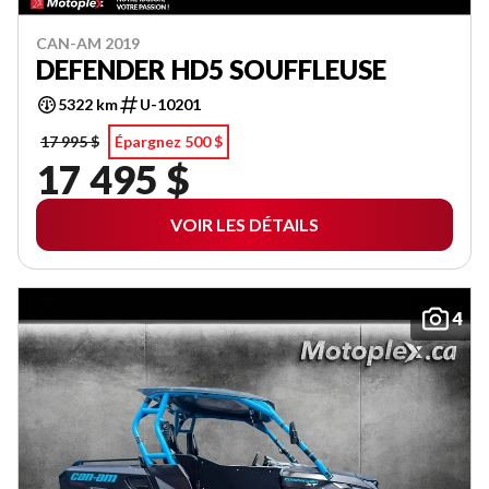
CAN-AM 2019
DEFENDER HD5 SOUFFLEUSE
5322 km
U-10201
17 995 $
Épargnez 500 $
17 495 $
VOIR LES DÉTAILS
4