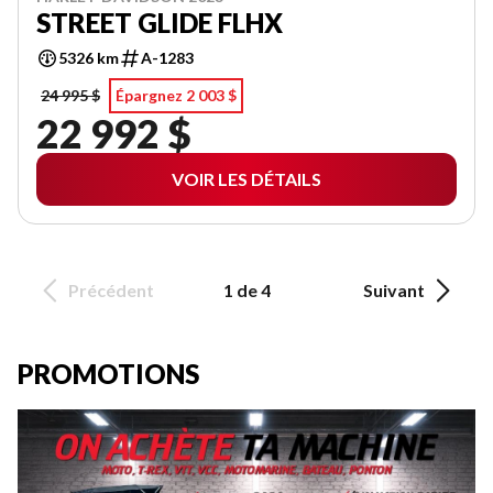
STREET GLIDE FLHX
5326 km
A-1283
24 995 $
Épargnez 2 003 $
22 992 $
VOIR LES DÉTAILS
Précédent
1 de 4
Suivant
PROMOTIONS