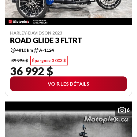
HARLEY-DAVIDSON 2023
ROAD GLIDE 3 FLTRT
4810 km
A-1124
39 995 $
Épargnez 3 003 $
36 992 $
VOIR LES DÉTAILS
6