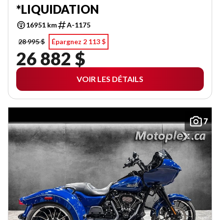
*LIQUIDATION
16951 km
A-1175
28 995 $
Épargnez 2 113 $
26 882 $
VOIR LES DÉTAILS
7