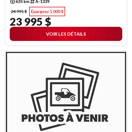
635 km
A-1339
24 995 $
Épargnez 1 000 $
23 995 $
VOIR LES DÉTAILS