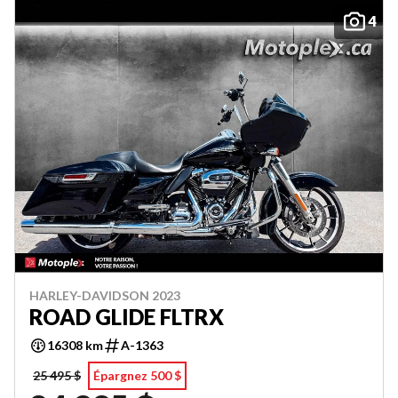
4
HARLEY-DAVIDSON 2023
ROAD GLIDE FLTRX
16308 km
A-1363
25 495 $
Épargnez 500 $