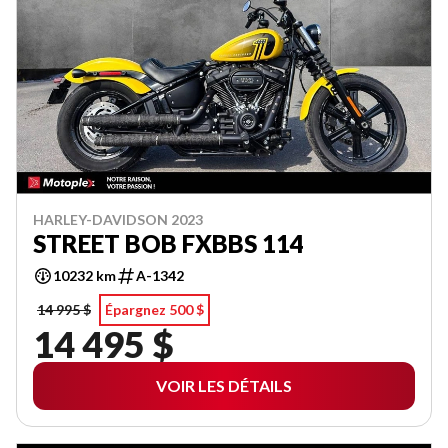
HARLEY-DAVIDSON 2023
STREET BOB FXBBS 114
10232 km
A-1342
14 995 $
Épargnez 500 $
14 495 $
VOIR LES DÉTAILS