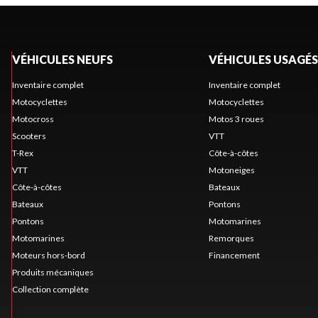
VÉHICULES NEUFS
VÉHICULES USAGÉS
Inventaire complet
Inventaire complet
Motocyclettes
Motocyclettes
Motocross
Motos 3 roues
Scooters
VTT
T-Rex
Côte-à-côtes
VTT
Motoneiges
Côte-à-côtes
Bateaux
Bateaux
Pontons
Pontons
Motomarines
Motomarines
Remorques
Moteurs hors-bord
Financement
Produits mécaniques
Collection complète