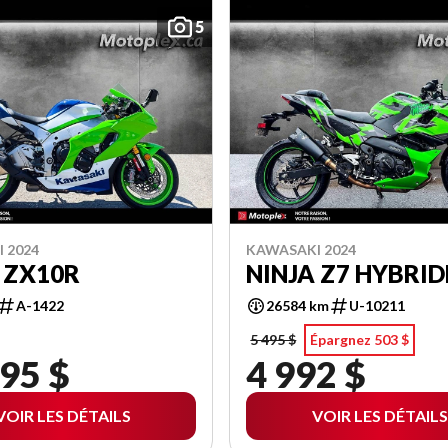
5
 2024
KAWASAKI 2024
 ZX10R
NINJA Z7 HYBRID
A-1422
26584 km
U-10211
5 495 $
Épargnez 503 $
95 $
4 992 $
VOIR LES DÉTAILS
VOIR LES DÉTAILS