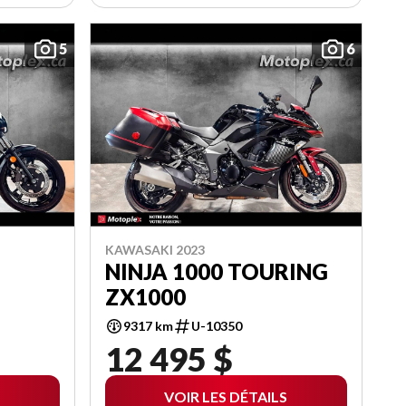
5
6
KAWASAKI 2023
NINJA 1000 TOURING
ZX1000
9317 km
U-10350
12 495 $
VOIR LES DÉTAILS