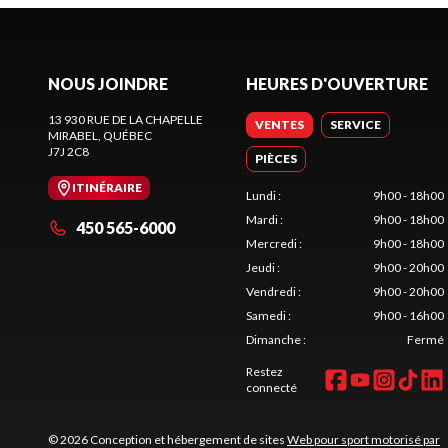
NOUS JOINDRE
HEURES D'OUVERTURE
13 930 RUE DE LA CHAPELLE
VENTES
SERVICE
MIRABEL
, QUÉBEC
J7J 2C8
PIÈCES
ITINÉRAIRE
Lundi
:
9h00 - 18h00
Mardi
:
9h00 - 18h00
450 565-6000
Mercredi
:
9h00 - 18h00
Jeudi
:
9h00 - 20h00
Vendredi
:
9h00 - 20h00
Samedi
:
9h00 - 16h00
Dimanche
:
Fermé
Restez
connecté
© 2026 Conception et hébergement de sites
Web pour sport motorisé par