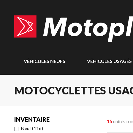
VÉHICULES NEUFS
VÉHICULES USAGÉS
MOTOCYCLETTES USA
INVENTAIRE
15
unités tr
Neuf
(
116
)