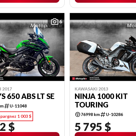
6
 2017
KAWASAKI 2013
S 650 ABS LT SE
NINJA 1000 KIT
TOURING
km
U-11048
76998 km
U-10286
pargnez 1 003 $
2 $
5 795 $