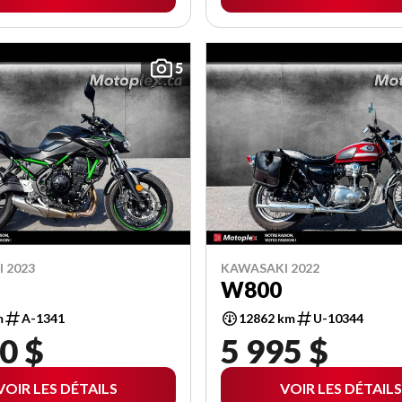
5
 2023
KAWASAKI 2022
W800
m
A-1341
12862 km
U-10344
0 $
5 995 $
VOIR LES DÉTAILS
VOIR LES DÉTAILS