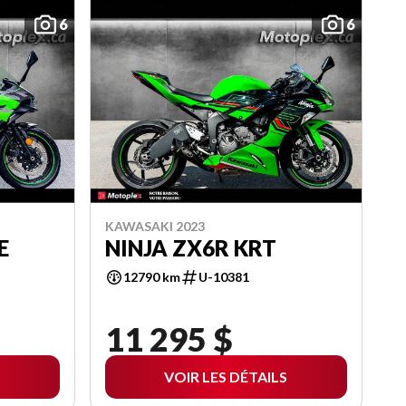
6
6
KAWASAKI 2023
E
NINJA ZX6R KRT
12790 km
U-10381
11 295 $
VOIR LES DÉTAILS