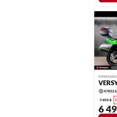
KAWASAKI
VERSY
47832 
7 495 $
É
6 49