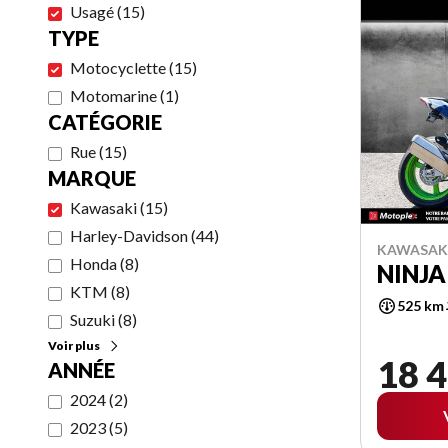
Usagé
(
15
)
TYPE
Motocyclette
(
15
)
Motomarine
(
1
)
CATÉGORIE
Rue
(
15
)
MARQUE
Kawasaki
(
15
)
Harley-Davidson
(
44
)
KAWASAKI
Honda
(
8
)
NINJA
KTM
(
8
)
525 km
Suzuki
(
8
)
Voir plus
18 4
ANNÉE
2024
(
2
)
2023
(
5
)