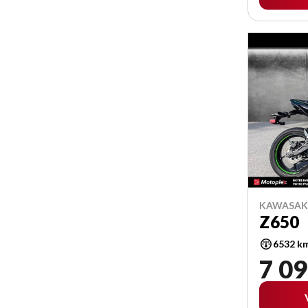
KAWASAKI
Z650
6532 k
7 09