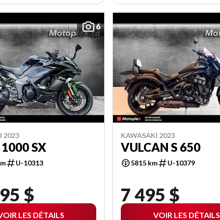
6
 2023
KAWASAKI 2023
 1000 SX
VULCAN S 650
km
U-10313
5815 km
U-10379
95 $
7 495 $
VOIR LES DÉTAILS
VOIR LES DÉTAILS