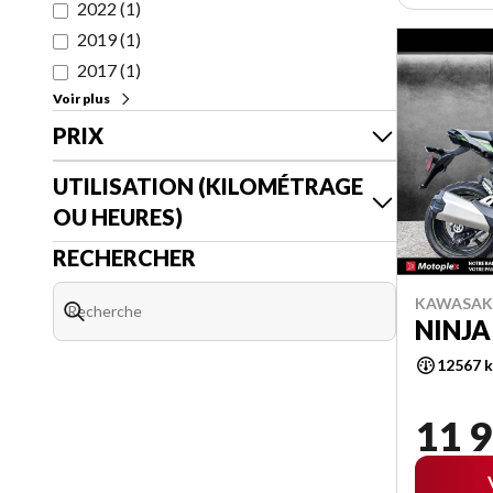
2022
(
1
)
2019
(
1
)
2017
(
1
)
Voir plus
PRIX
UTILISATION (KILOMÉTRAGE
OU HEURES)
RECHERCHER
KAWASAKI
NINJA
12567 
11 9