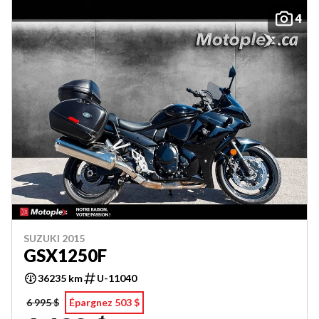
4
SUZUKI 2015
GSX1250F
36235 km
U-11040
6 995 $
Épargnez 503 $