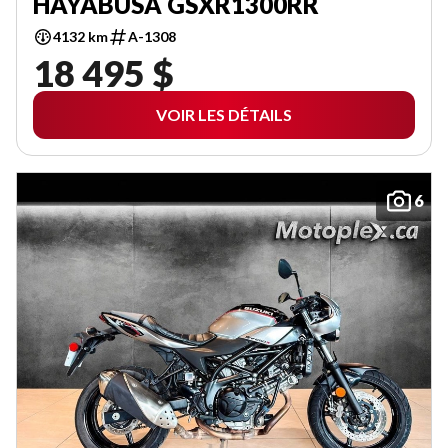
HAYABUSA GSXR1300RR
4132 km
A-1308
18 495 $
VOIR LES DÉTAILS
6