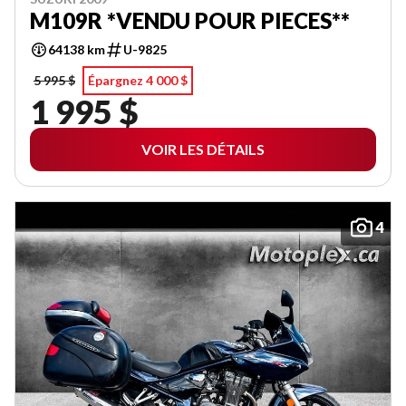
M109R *VENDU POUR PIECES**
64138 km
U-9825
5 995 $
Épargnez 4 000 $
1 995 $
VOIR LES DÉTAILS
4