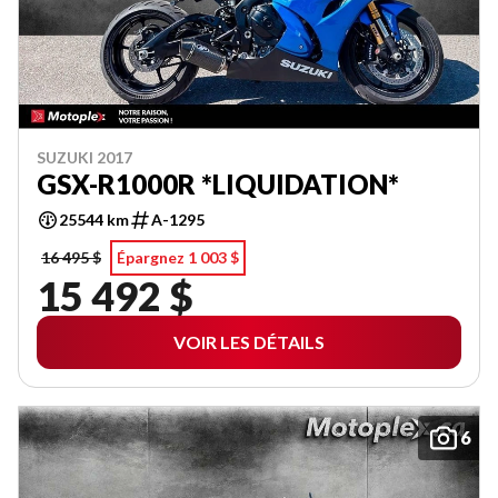
SUZUKI 2017
GSX-R1000R *LIQUIDATION*
25544 km
A-1295
16 495 $
Épargnez 1 003 $
15 492 $
VOIR LES DÉTAILS
6