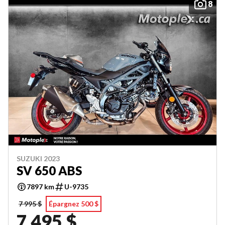
8
SUZUKI 2023
SV 650 ABS
7897 km
U-9735
7 995 $
Épargnez 500 $
7 495 $