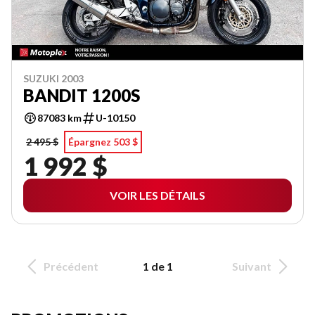
SUZUKI 2003
BANDIT 1200S
87083 km
U-10150
2 495 $
Épargnez 503 $
1 992 $
VOIR LES DÉTAILS
Précédent
1 de 1
Suivant